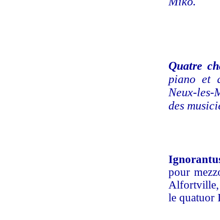
Mikó.
Quatre ch
piano et 
Neux-les-M
des musici
Ignorantu
pour mezzo
Alfortvill
le quatuor