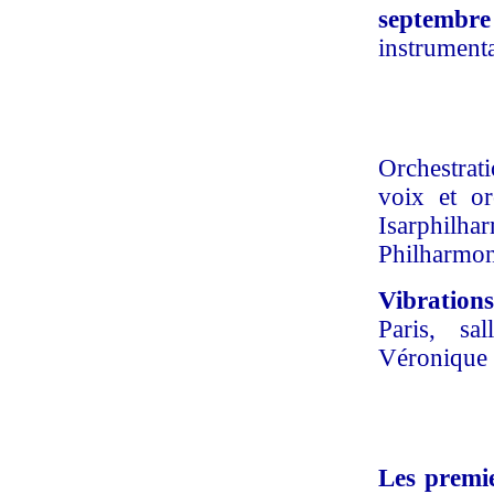
septembre
instrumenta
Orchestra
voix et o
Isarphilh
Philharmon
Vibrations
Paris, sa
Véronique 
Les premie