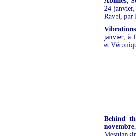
Abîmes
, S
24 janvier
Ravel, par 
Vibration
janvier, à
et Véroniqu
Behind th
novembre
Mesniankin