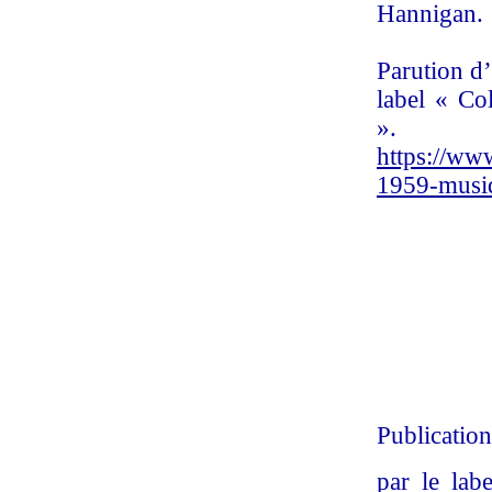
Hannigan.
Parution 
label « Co
». P
https://ww
1959-musi
Publicatio
par le lab