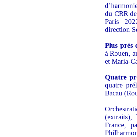
d’harmonie
du CRR de P
Paris 202
direction S
Plus près d
à Rouen, a
et Maria-C
Quatre pr
quatre pré
Bacau (Roum
Orchestrat
(extraits),
France, p
Philharmo