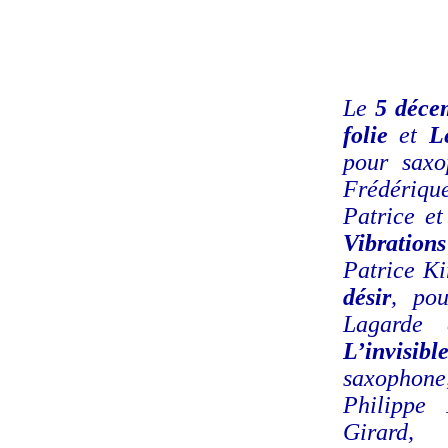
Le
5 déce
folie
et
L
pour saxo
Frédériqu
Patrice et
Vibration
Patrice Ki
désir
, po
Lagarde 
L’invisibl
saxophone
Philippe 
Girard,