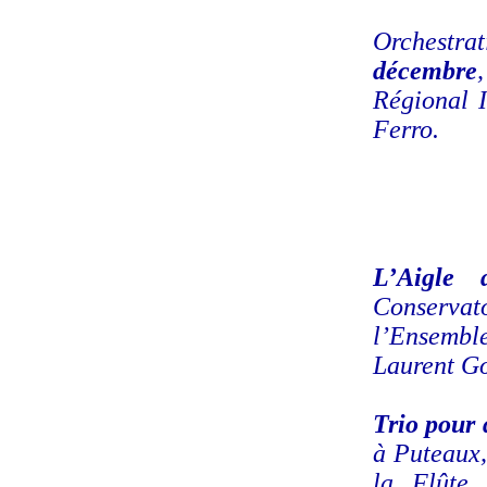
Orchestra
décembre
Régional I
Ferro.
L’Aigle 
Conservat
l’Ensembl
Laurent Go
Trio pour 
à Puteaux,
la Flûte,