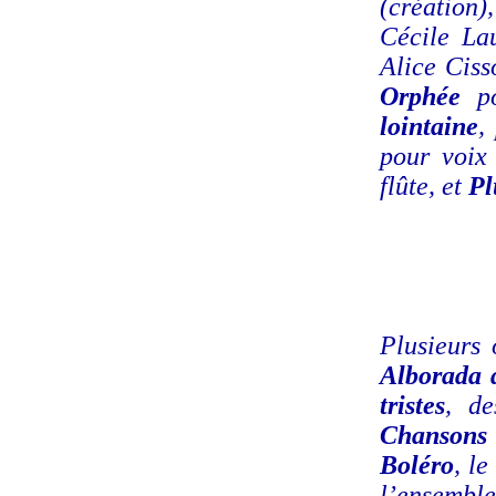
(création)
Cécile La
Alice Cis
Orphée
p
lointaine
,
pour voi
flûte, et
Pl
Plusieurs
Alborada 
tristes
, de
Chansons
Boléro
, le
l’ensemble