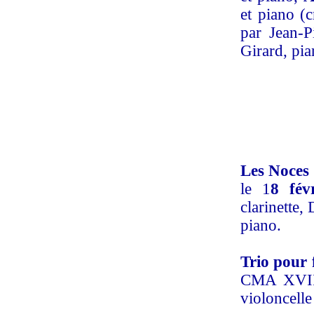
et piano (c
par Jean-P
Girard, pia
Les Noces
le 1
8 fév
clarinette,
piano.
Trio pour 
CMA XVII,
violoncelle