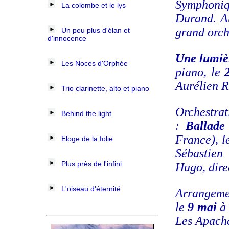
Symphoniq
La colombe et le lys
Durand. 
grand orch
Un peu plus d'élan et
d'innocence
Une lumièr
Les Noces d'Orphée
piano, le
Aurélien R
Trio clarinette, alto et piano
Orchestra
Behind the light
:
Ballade 
France), l
Eloge de la folie
Sébastien
Plus près de l'infini
Hugo, dire
L'oiseau d'éternité
Arrangem
le
9 mai
à 
Les Apache