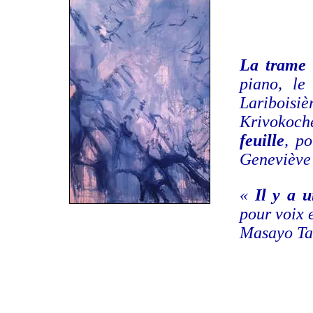
La trame
piano, l
Lariboisi
Krivokoch
feuille
, p
Geneviève
«
Il y a 
pour voix 
Masayo Ta