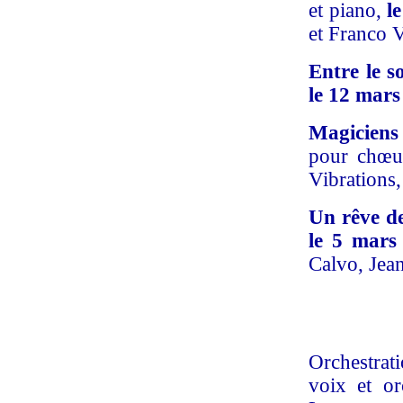
et piano,
l
et Franco V
Entre le s
le 12 mars
Magiciens
pour chœu
Vibrations,
Un rêve d
le 5 mars
Calvo, Jea
Orchestra
voix et o