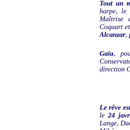
Tout un 
harpe, l
Maîtrise 
Coquart e
Alcanzar
,
Gaïa
, po
Conservato
direction 
Le rêve es
le
24 javr
Lange, Dac