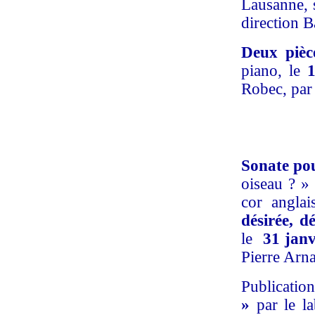
Lausanne, 
direction 
Deux pièc
piano, le
1
Robec, par
Sonate po
oiseau ? »
cor anglai
désirée, d
le
31 janv
Pierre Arn
Publicatio
»
par le la