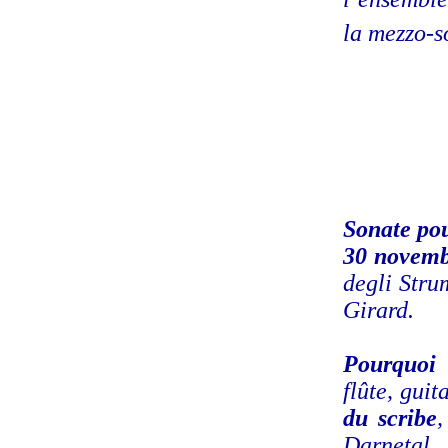
la mezzo-
Sonate pou
30 novem
degli Stru
Girard.
Pourquoi 
flûte, guit
du scribe
,
Darnetal